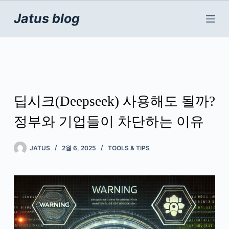
본
문
Jatus blog
으
로
건
너
뛰
기
딥시크(Deepseek) 사용해도 될까?
정부와 기업들이 차단하는 이유
JATUS
2월 6, 2025
TOOLS & TIPS