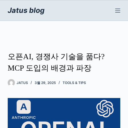
본
문
Jatus blog
으
로
건
너
뛰
기
오픈AI, 경쟁사 기술을 품다?
MCP 도입의 배경과 파장
JATUS
3월 29, 2025
TOOLS & TIPS