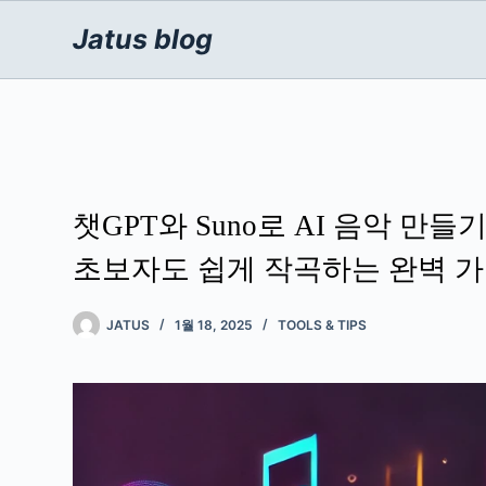
본
문
Jatus blog
으
로
건
너
뛰
기
챗GPT와 Suno로 AI 음악 만
초보자도 쉽게 작곡하는 완벽 
JATUS
1월 18, 2025
TOOLS & TIPS