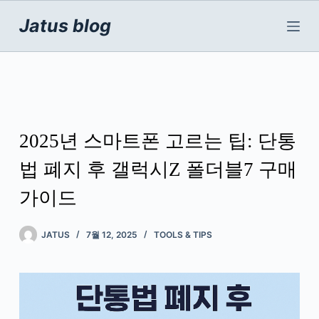
본
문
Jatus blog
으
로
건
너
뛰
기
2025년 스마트폰 고르는 팁: 단통
법 폐지 후 갤럭시Z 폴더블7 구매
가이드
JATUS
7월 12, 2025
TOOLS & TIPS