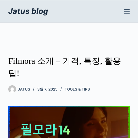
본
문
Jatus blog
으
로
건
너
뛰
기
Filmora 소개 – 가격, 특징, 활용
팁!
JATUS
3월 7, 2025
TOOLS & TIPS