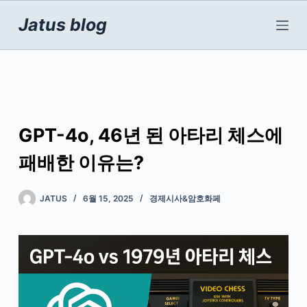
본
Jatus blog
문
으
로
건
너
뛰
GPT-4o, 46년 된 아타리 체스에
기
패배한 이유는?
JATUS
6월 15, 2025
경제시사&암호화페