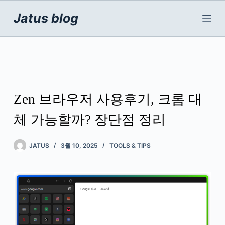
본
문
Jatus blog
으
로
건
너
뛰
기
Zen 브라우저 사용후기, 크롬 대
체 가능할까? 장단점 정리
JATUS
3월 10, 2025
TOOLS & TIPS